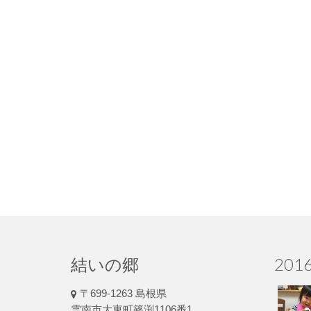
結いの郷
20
〒699-1263 島根県
雲南市大東町篠渕1106番1