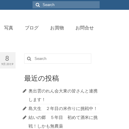
Search
for:
写真
ブログ
お買物
お問合せ
8
Search
for:
9月 2019
最近の投稿
奥出雲のれん会大東の皆さんと連携
します！
島大生 ２年目の米作りに挑戦中！
結いの郷 ５年目 初めて酒米に挑
戦！しかも無農薬