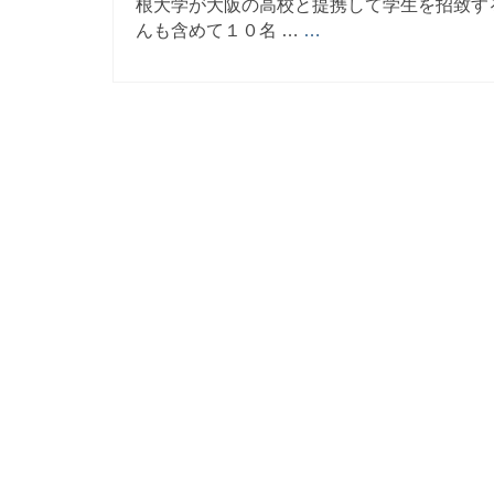
根大学が大阪の高校と提携して学生を招致す
んも含めて１０名 …
…