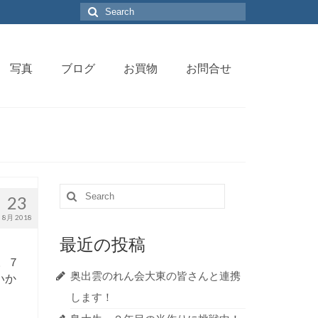
Search
for:
写真
ブログ
お買物
お問合せ
Search
23
for:
8月 2018
最近の投稿
。７
奥出雲のれん会大東の皆さんと連携
いか
します！