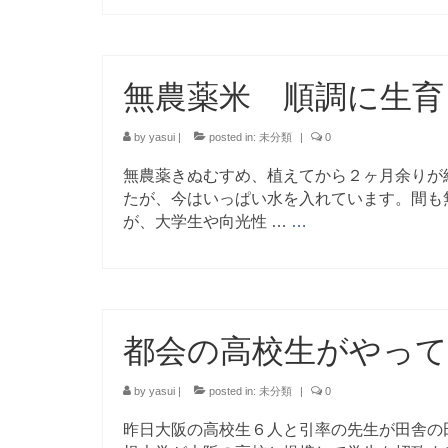
無農薬米 順調に生育
by
yasui
|
posted in:
未分類
|
0
無農薬きぬむすめ、植えてから２ヶ月余りが
たが、今はいっぱい水を入れています。間も
が、大学生や向光性 …
…
都会の高校生がやっ
by
yasui
|
posted in:
未分類
|
0
昨日大阪の高校生６人と引率の先生が田舎の