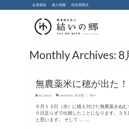
会員登録
個人情報
特定商取法
Monthly Archives: 
無農薬米に穂が出た！
by
yasui
|
posted in:
未分類
|
0
６月１３日（水）に植え付けた無農薬きぬむ
０日足らずで出穂したことになります。３５
と思います。 そして …
…