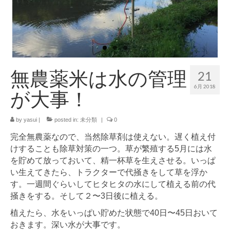
ブログ記事の全記事一覧
お買物
お問合せ
無農薬米は水の管理
21
6月 2018
が大事！
by
yasui
|
posted in:
未分類
|
0
完全無農薬なので、当然除草剤は使えない。遅く植え付
けすることも除草対策の一つ。草が繁殖する5月には水
を貯めて放っておいて、精一杯草を生えさせる。いっぱ
い生えてきたら、トラクターで代掻きをして草を浮か
す。一週間ぐらいしてヒタヒタの水にして植える前の代
掻きをする。そして２〜3日後に植える。
植えたら、水をいっぱい貯めた状態で40日〜45日おいて
おきます。深い水が大事です。