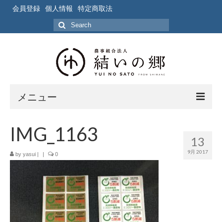
会員登録
個人情報
特定商取法
Search
for:
メニュー
ホーム
IMG_1163
13
作業風景
9月 2017
by
yasui
|
|
0
写真
ブログ
ブログ記事の要約一覧