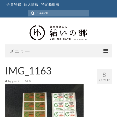
会員登録
個人情報
特定商取法
Search
for:
メニュー
ホーム
IMG_1163
8
作業風景
9月 2017
by
yasui
|
|
0
写真
ブログ
ブログ記事の要約一覧