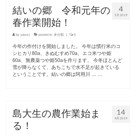
結いの郷 令和元年の
4
5月 2019
春作業開始！
by
yasui
|
posted in:
未分類
|
0
今年の作付けを開始しました。 今年は慣行米のコ
シヒカリ80a、きぬむすめ70a、エコ米つや姫
60a、無農薬つや姫50aを作ります。 今冬ほとんど
雪が降らなくて、あちこちで水不足が起きている
ということです。結いの郷は阿用川 …
…
島大生の農作業始ま
14
4月 2019
る！