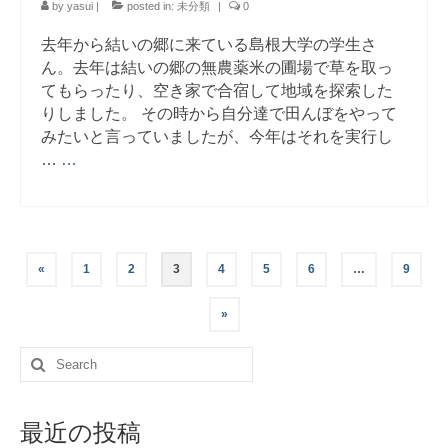
by
yasui
|
posted in:
未分類
|
0
去年から結いの郷に来ている島根大学の学生さ
ん。去年は結いの郷の無農薬米の圃場で草を取っ
てもらったり、空き家で合宿して地域を探索した
りしました。 その時から自分達で田んぼをやって
みたいと言っていましたが、今年はそれを実行し
…
…
投
«
1
2
3
4
5
6
…
9
稿
»
ナ
Search
for:
ビ
ゲ
最近の投稿