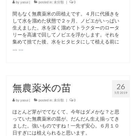
ブログ記事の全記事一覧
by
yasui
|
posted in:
未分類
|
0
間もなく無農薬米の田植えです。４月に代掻きを
お買物
して水を溜めた状態で２ヶ月、ノビエがいっぱい
お問合せ
生えました。水を深く溜めてトラクターのロータ
リーを高速で回してノビエを浮かします。それを
集めて捨てた後、水をヒタヒタにして植える前に
…
…
無農薬米の苗
26
5月 2019
by
yasui
|
posted in:
未分類
|
0
ほとんど芽がでてなくて、今年はダメかな？と思
っていた無農薬米の苗が、だんだん生え揃ってき
ました。強いものですね！一先ず安心。６月１０
日すぎには植えられると思います。