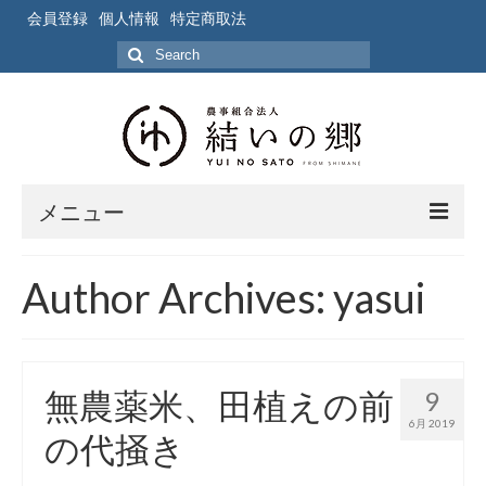
会員登録
個人情報
特定商取法
Search
for:
メニュー
ホーム
Author Archives: yasui
作業風景
写真
無農薬米、田植えの前
9
ブログ
6月 2019
の代掻き
ブログ記事の要約一覧