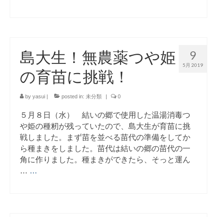
島大生！無農薬つや姫
9
5月 2019
の育苗に挑戦！
by
yasui
|
posted in:
未分類
|
0
５月８日（水） 結いの郷で使用した温湯消毒つ
や姫の種籾が残っていたので、島大生が育苗に挑
戦しました。まず苗を並べる苗代の準備をしてか
ら種まきをしました。苗代は結いの郷の苗代の一
角に作りました。種まきができたら、そっと運ん
…
…