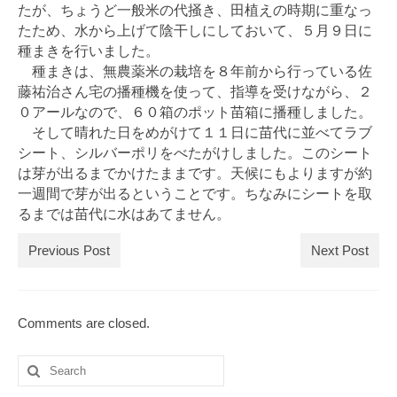
たが、ちょうど一般米の代掻き、田植えの時期に重なっ
たため、水から上げて陰干しにしておいて、５月９日に
種まきを行いました。
種まきは、無農薬米の栽培を８年前から行っている佐
藤祐治さん宅の播種機を使って、指導を受けながら、２
０アールなので、６０箱のポット苗箱に播種しました。
そして晴れた日をめがけて１１日に苗代に並べてラブ
シート、シルバーポリをべたがけしました。このシート
は芽が出るまでかけたままです。天候にもよりますが約
一週間で芽が出るということです。ちなみにシートを取
るまでは苗代に水はあてません。
Previous Post
Next Post
Comments are closed.
Search
for: