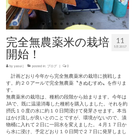
ブログ記事の全記事一覧
お買物
お問合せ
完全無農薬米の栽培
11
5月 2017
開始！
by
yasui
|
posted in:
ブログ
|
0
計画どおり今年から完全無農薬米の栽培に挑戦しま
す。約２０アールで完全無農薬〝きぬむすめ〟を作りま
す。
無農薬米の栽培は、種籾の段階から始まります。今年は
JAで、既に温湯消毒した種籾を購入しました。それを約
摂氏１０度の水に約１０日間浸けて発芽させます。本当
はかけ流しが良いとのことですが、環境がないので、漬
物桶に入れて２日に一回水を変えました。４月１７日か
ら水に浸け、予定どおり１０日間で２７日に発芽しまし