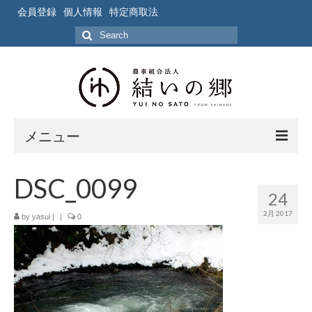
会員登録
個人情報
特定商取法
Search
for:
メニュー
ホーム
DSC_0099
24
作業風景
2月 2017
by
yasui
|
|
0
写真
ブログ
ブログ記事の要約一覧