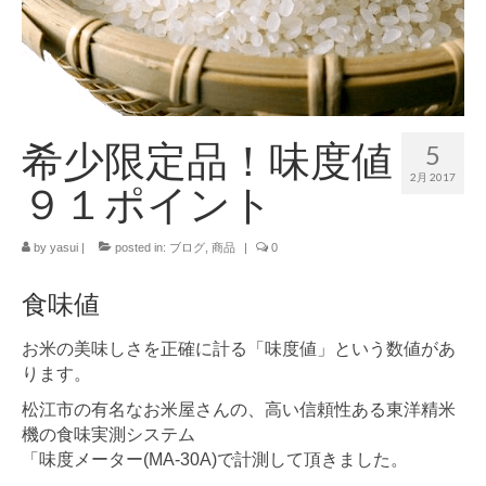
ブログ記事の全記事一覧
お買物
お問合せ
希少限定品！味度値
5
2月 2017
９１ポイント
by
yasui
|
posted in:
ブログ
,
商品
|
0
食味値
お米の美味しさを正確に計る「味度値」という数値があ
ります。
松江市の有名なお米屋さんの、高い信頼性ある東洋精米
機の食味実測システム
「味度メーター(MA-30A)で計測して頂きました。