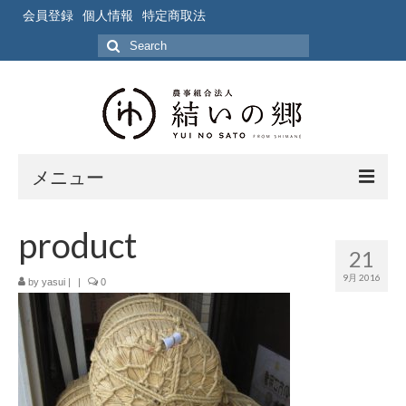
会員登録
個人情報
特定商取法
Search
for:
メニュー
ホーム
product
21
作業風景
9月 2016
by
yasui
|
|
0
写真
ブログ
ブログ記事の要約一覧