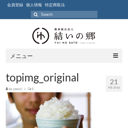
会員登録
個人情報
特定商取法
Search
for:
メニュー
ホーム
topimg_original
21
作業風景
9月 2016
by
yasui
|
|
0
写真
ブログ
ブログ記事の要約一覧