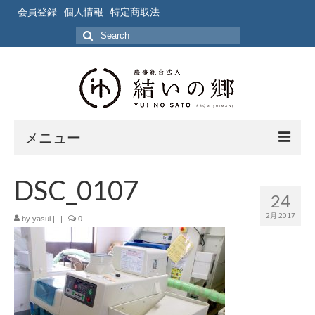
会員登録
個人情報
特定商取法
Search
for:
メニュー
ホーム
DSC_0107
24
作業風景
2月 2017
by
yasui
|
|
0
写真
ブログ
ブログ記事の要約一覧