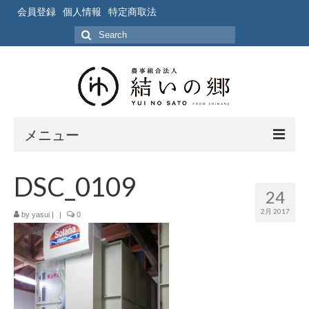
会員登録
個人情報
特定商取法
Search
for:
メニュー
ホーム
DSC_0109
24
作業風景
2月 2017
by
yasui
|
|
0
写真
ブログ
ブログ記事の要約一覧