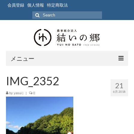
会員登録
個人情報
特定商取法
Search
for:
メニュー
ホーム
IMG_2352
21
作業風景
6月 2018
by
yasui
|
|
0
写真
ブログ
ブログ記事の要約一覧