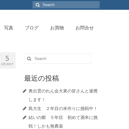
Search
for:
写真
ブログ
お買物
お問合せ
5
Search
for:
2月 2017
最近の投稿
奥出雲のれん会大東の皆さんと連携
します！
島大生 ２年目の米作りに挑戦中！
結いの郷 ５年目 初めて酒米に挑
戦！しかも無農薬