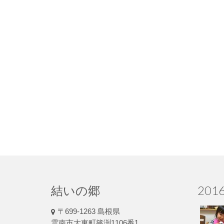
結いの郷
20
〒699-1263 島根県
雲南市大東町篠渕1106番1