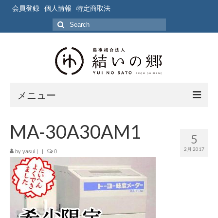
会員登録
個人情報
特定商取法
Search
for:
メニュー
ホーム
MA-30A30AM1
5
作業風景
2月 2017
by
yasui
|
|
0
写真
ブログ
ブログ記事の要約一覧