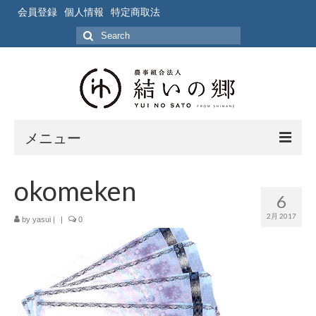
会員登録
個人情報
特定商取法
Search
for:
メニュー
ホーム
okomeken
6
作業風景
2月 2017
by
yasui
|
|
0
写真
ブログ
ブログ記事の要約一覧